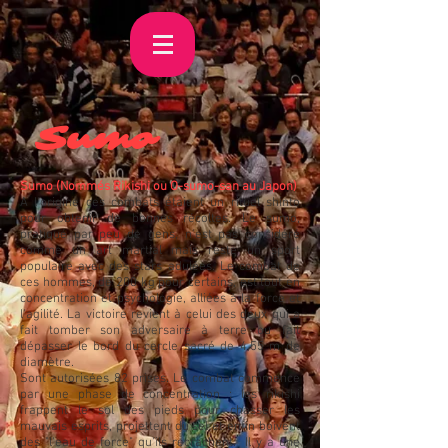
Sumo
Sumo (Nommés Rikishi ou O-sumo-san au Japon)
A l'origine ces combats étaient un rituel shinto
pour obtenir de bonnes récoltes. Le sumo,
pratiqué par peu de gens, n'est pas considéré
comme un art martial mais reste un sport
populaire avec des stars adulées. Le combat de
ces hommes, de 200 kg pour certains, est tout en
concentration et psychologie, alliées à la force et
l'agilité. La victoire revient à celui des deux qui a
fait tomber son adversaire à terre ou fait
dépasser le bord du cercle sacré de 4,55 m de
diamètre.
Sont autorisées 82 prises. Le combat commence
par une phase de concentration : les rikishi
frappent le sol des pieds pour chasser les
mauvais esprits, projettent du sel et enfin boivent
des "l'eau de force" qu'ils recrachent. Il y a une